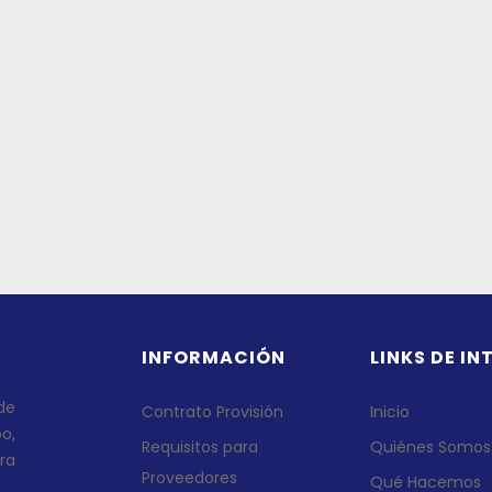
INFORMACIÓN
LINKS DE IN
de
Contrato Provisión
Inicio
o,
Requisitos para
Quiénes Somos
ra
Proveedores
Qué Hacemos