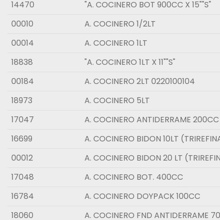
14470
"A. COCINERO BOT 900CC X 15""S"
00010
A. COCINERO 1/2LT
00014
A. COCINERO 1LT
18838
"A. COCINERO 1LT X 11""S"
00184
A. COCINERO 2LT 0220100104
18973
A. COCINERO 5LT
17047
A. COCINERO ANTIDERRAME 200CC
16699
A. COCINERO BIDON 10LT (TRIREFI
00012
A. COCINERO BIDON 20 LT (TRIREF
17048
A. COCINERO BOT. 400CC
16784
A. COCINERO DOYPACK 100CC
18060
A. COCINERO FND ANTIDERRAME 7