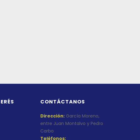
TERÉS
CONTÁCTANOS
Dirección:
García Moreno,
entre Juan Montalvo y Pedro
Carbo
Teléfonos: