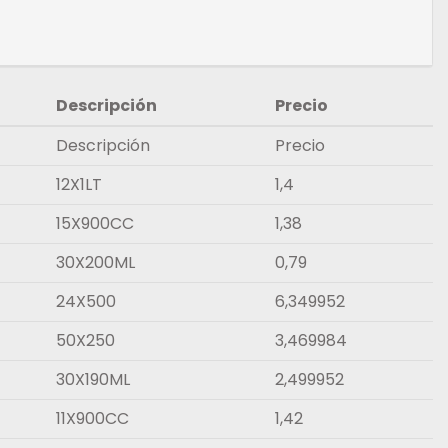
Descripción
Precio
Descripción
Precio
12X1LT
1,4
15X900CC
1,38
30X200ML
0,79
24X500
6,349952
50X250
3,469984
30X190ML
2,499952
11X900CC
1,42