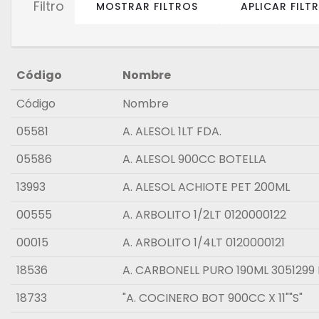
Filtro
MOSTRAR FILTROS
APLICAR FILT
Código
Nombre
Código
Nombre
05581
A. ALESOL 1LT FDA.
05586
A. ALESOL 900CC BOTELLA
13993
A. ALESOL ACHIOTE PET 200ML
00555
A. ARBOLITO 1/2LT 0120000122
00015
A. ARBOLITO 1/4LT 0120000121
18536
A. CARBONELL PURO 190ML 3051299 
18733
"A. COCINERO BOT 900CC X 11""S"