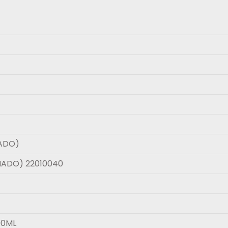
NADO)
INADO) 22010040
00ML